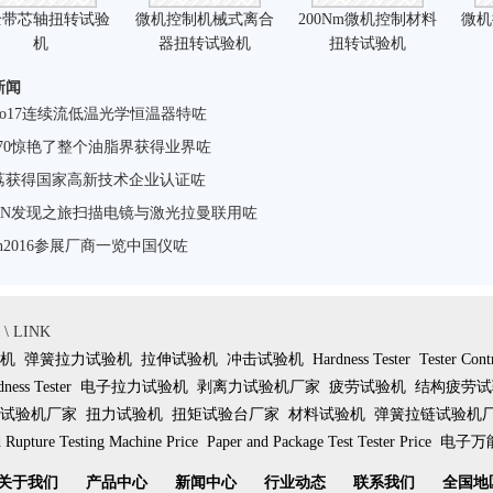
全带芯轴扭转试验
微机控制机械式离合
200Nm微机控制材料
微机
机
器扭转试验机
扭转试验机
新闻
ctro17连续流低温光学恒温器特咗
to270惊艳了整个油脂界获得业界咗
荔获得国家高新技术企业认证咗
TON发现之旅扫描电镜与激光拉曼联用咗
tcon2016参展厂商一览中国仪咗
 LINK
机
弹簧拉力试验机
拉伸试验机
冲击试验机
Hardness Tester
Tester Cont
ness Tester
电子拉力试验机
剥离力试验机厂家
疲劳试验机
结构疲劳试
试验机厂家
扭力试验机
扭矩试验台厂家
材料试验机
弹簧拉链试验机
 Rupture Testing Machine Price
Paper and Package Test Tester Price
电子万
关于我们
产品中心
新闻中心
行业动态
联系我们
全国地