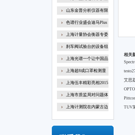
山东金普分析仪器有限
色谱行业盛会迪马Plus
新
上海计量协会衡器专委
刹车阀试验台的设备组
相关
上海光谱一个让中国品
Spe
上海超8成口罩检测显
tes
示
艾思
上海伍丰精彩亮相2015
OP
咗
上海市质监局对问题体
Pit
上海计测院在内蒙古边
TU