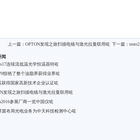
上一篇：
OPTON发现之旅扫描电镜与激光拉曼联用咗
下一篇：
tes
新闻
ctro17连续流低温光学恒温器特咗
to270惊艳了整个油脂界获得业界咗
荔获得国家高新技术企业认证咗
TON发现之旅扫描电镜与激光拉曼联用咗
tcon2016参展厂商一览中国仪咗
V莱茵布局光电业务为中天科技检测中心咗