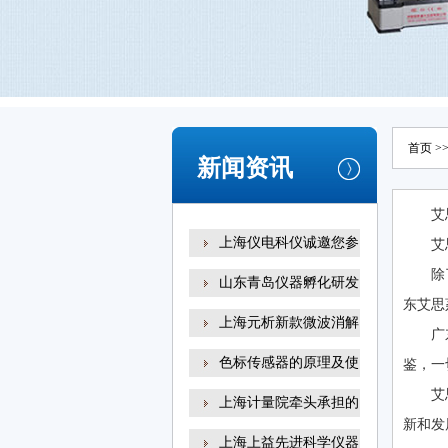
首页
>
新闻资讯
艾
上海仪电科仪诚邀您参
艾
除
山东青岛仪器孵化研发
东艾思
上海元析新款微波消解
广
色标传感器的原理及使
鉴，一
艾
上海计量院牵头承担的
新和发
上海上益先进科学仪器