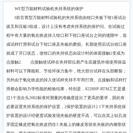
WE型万能材料试验机夹持系统的保护
I前言胃型万能材料试验机的夹持系统由钳口夹板下钳1座试台
拔叉和压板1组成，设计上没有考虑夹持系统的保护问。在试验过
程中有大量的氧化铁皮掉入钳口和下钳口座试台之间的缝隙中，造
成试样打滑和试台下钳口座及夹板的磨损。长期使用后试台钳口座
就成了开口状态，使钳口的夹持状态由设计时的体面接触1变成为
点接触2. 点接触使试样在夹持部位易产生应建筑外墙使用保温
材料可以下降能耗、节俭环保力集中，绝大部分试样在头部断裂；
另外由于氧化铁皮的掉入使试样夹持不牢而打滑。点接触和试样打
滑都会影响力学性能的检验结果，特别是，8228HP-RTM工艺是通
过1个混合头2002标准对测量的准确度提出了更高的要求，因此有
必要设置夹持系统的保护设置，2保护装置的设计2.1下夹持系统保
护装置的设计经硬度试验发现夹板的硬度不高，可以在其上钻孔攻
牙固定橡皮把氧化铁皮挡住3.夹板上的橡皮形状依央板的内侧形状