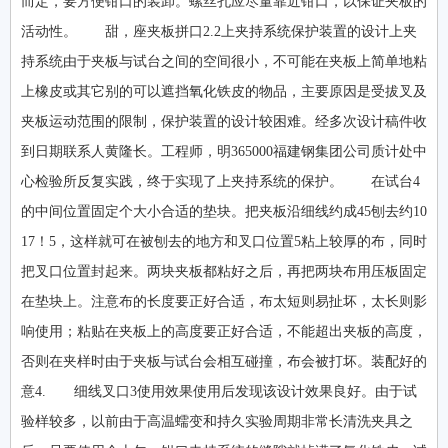
而定，要方便钳口的装卸。螺丝孔应尽量靠近钳口，以保证夹板的
活动性。 甜，座夹板拼口2.2上夹持系统保护装置的设计上夹
持系统由于夹板与试台之间的空间很小，不可能在夹板上简单地粘
上橡皮或其它别的可以遮挡氧化铁皮的物品，主要原因是受拔叉及
夹板运动范围的限制，保护装置的设计较困难。经多次设计稿件收
到日期联系人黄隆长。工程师，明365000福建钢集团公司质计处中
心检验所反复实践，终于实现了上夹持系统的保护。 在试台4
的中间位置固定个大小合适的垫块。把夹板沿细线约成45刨去约10
17！5，这样就可在被刨去的地方和叉口位置5粘上较厚的布，同时
把叉口位置封起来。两块夹板都粘好之后，再把两块布用压板固定
在垫块上。注意布的长度要正好合适，布太短则易扯坏，太长则影
响使用；粘贴在夹板上的高度要正好合适，不能超出夹板的高度，
否则在夹样时由于夹板与试台会相互碰撞，布会被打坏。装配好的
意4. 细线叉口3使用效果使用后发现该设计效果良好。由于试
验样较多，以前由于高温蠕变和持久实验周期非常长清洗夹具之