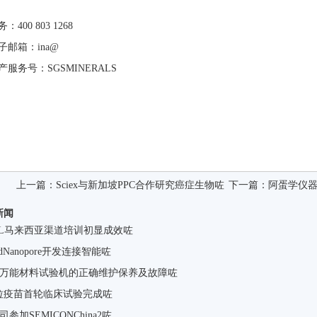
：400 803 1268
子邮箱：ina@
产服务号：SGSMINERALS
上一篇：
Sciex与新加坡PPC合作研究癌症生物咗
下一篇：
阿蛋学仪
新闻
GOL马来西亚渠道培训初显成效咗
rdNanopore开发连接智能咗
型万能材料试验机的正确维护保养及故障咗
拉疫苗首轮临床试验完成咗
公司参加SEMICONChina2咗