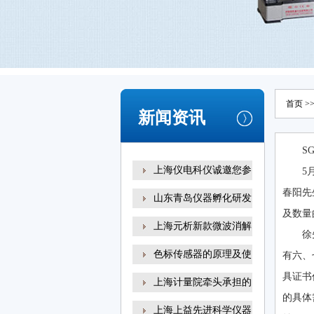
首页
>
新闻资讯
S
上海仪电科仪诚邀您参
5
春阳先
山东青岛仪器孵化研发
及数量
上海元析新款微波消解
徐
色标传感器的原理及使
有六、
具证书
上海计量院牵头承担的
的具体
上海上益先进科学仪器