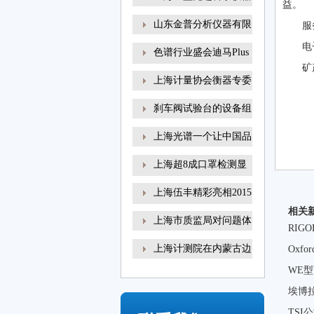
益。
山东金普分析仪器有限
服务
电
色谱行业盛会迪马Plus
矿
新
上海计量协会衡器专委
刹车阀试验台的设备组
上海光谱一个让中国品
上海超8成口罩检测显
示
上海伍丰精彩亮相2015
相关
咗
上海市质监局对问题体
RI
上海计测院在内蒙古边
Oxfo
WE
埃博
TSI