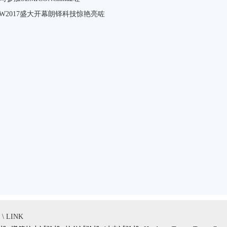
EW2017盛大开幕朗铎科技惊艳亮咗
 LINK