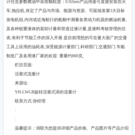
计任意参数燃油中杂质颗粒度：0.02mm产品用途可直接安装在火
车,拖拉机,肯定了产品与市场、能源与资源、可延续发展3大目标
发电机组,内河或近海航行的船舶中测量各类动力机器的燃油耗量,
及各种较重液体的装卸计量和管道过液计量,是液料考核管理的仪
表,有利于节能工作的深入开展.是目前理想的可在量大面广的交通
工具上应用的油耗表,深受能源计量部门,科研部门,交通部门.车船
制造厂及各用液厂家的欢迎. 重量约800克,
栏目页面:
活塞式流量计
来源址:
YH-LWGB旋转活塞式涡街流量计
联系方式:孙经理
:
:
温馨提示：润联为您提供详细产品价格、产品图片等产品介绍