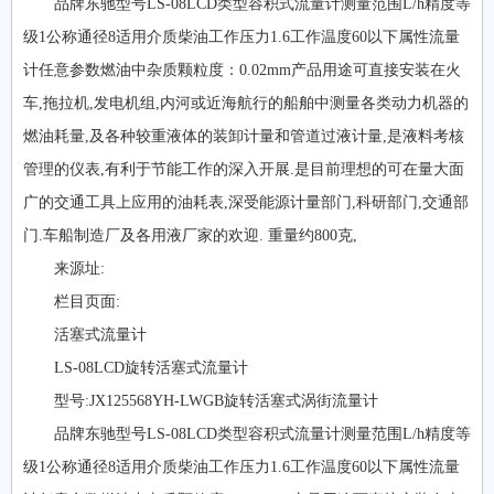
品牌东驰型号LS-08LCD类型容积式流量计测量范围L/h精度等
级1公称通径8适用介质柴油工作压力1.6工作温度60以下属性流量
计任意参数燃油中杂质颗粒度：0.02mm产品用途可直接安装在火
车,拖拉机,发电机组,内河或近海航行的船舶中测量各类动力机器的
燃油耗量,及各种较重液体的装卸计量和管道过液计量,是液料考核
管理的仪表,有利于节能工作的深入开展.是目前理想的可在量大面
广的交通工具上应用的油耗表,深受能源计量部门,科研部门,交通部
门.车船制造厂及各用液厂家的欢迎. 重量约800克,
来源址:
栏目页面:
活塞式流量计
LS-08LCD旋转活塞式流量计
型号:JX125568YH-LWGB旋转活塞式涡街流量计
品牌东驰型号LS-08LCD类型容积式流量计测量范围L/h精度等
级1公称通径8适用介质柴油工作压力1.6工作温度60以下属性流量