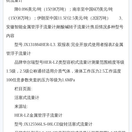
街流量计
降0.096美元/吨（15⑴8万吨）；南非至中国6⑺美元/吨
（15⑴8万吨）；伊朗至中国11.5⑴2.5美元/吨（2⑶万吨） 3、
安徽智能金属管浮子流量计|耐酸碱转子流量计|售后情况多种型号
内容
型号:JX131884HER-L3. 双报表:完全开放式使用者报表Z金属
管浮子流量计
品牌华尔瑞型号HER-LZ类型容积式流量计测量范围精度等级
1.5级，2.5级公称通径适用介质气体，液体工作压力2.5工作温度
100任意参数夹套的压力等级为1.6MPa
栏目页面:
活塞式流量计
来源址:
HER-LZ金属管浮子流量计
型号:JX125566LS-08LCD旋转活塞式流量计